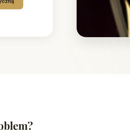
yczną
roblem?