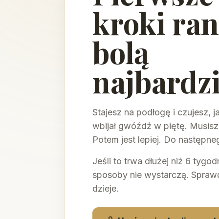
kroki ra
bolą
najbardzi
Stajesz na podłogę i czujesz, j
wbijał gwóźdź w piętę. Musisz
Potem jest lepiej. Do następne
Jeśli to trwa dłużej niż 6 tyg
sposoby nie wystarczą. Spraw
dzieje.