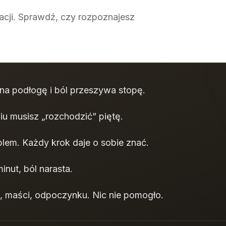
acji. Sprawdź, czy rozpoznajesz
na podłogę i ból przeszywa stopę.
u musisz „rozchodzić” piętę.
lem. Każdy krok daje o sobie znać.
minut, ból narasta.
 maści, odpoczynku. Nic nie pomogło.