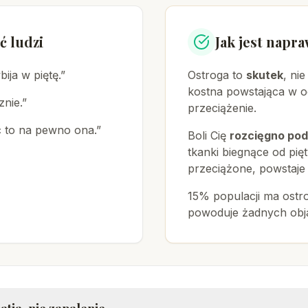
ć ludzi
Jak jest napr
ija w piętę.”
Ostroga to
skutek
, ni
kostna powstająca w o
znie.”
przeciążenie.
c to na pewno ona.”
Boli Cię
rozcięgno po
tkanki biegnące od pię
przeciążone, powstaje 
15% populacji ma ostro
powoduje żadnych ob