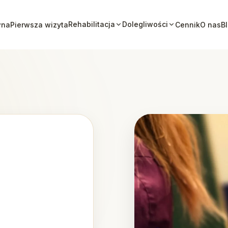
Rehabilitacja
Dolegliwości
wna
Pierwsza wizyta
Cennik
O nas
B