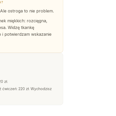
G?
Ale ostroga to nie problem.
ek miękkich: rozcięgna,
lesa. Widzę tkankę
 i potwierdzam wskazanie
0 zł.
ż ćwiczeń: 220 zł. Wychodzisz