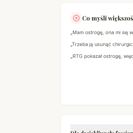
Co myśli większoś
„Mam ostrogę, ona mi się wb
„Trzeba ją usunąć chirurgic
„RTG pokazał ostrogę, wię