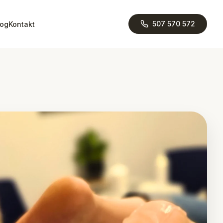
507 570 572
log
Kontakt