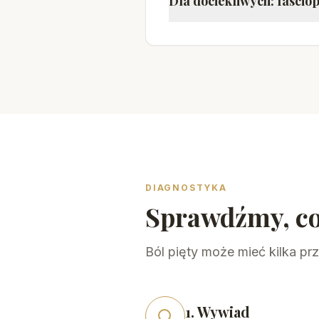
Dla dociekliwych: fasciop
DIAGNOSTYKA
Sprawdźmy, co
Ból pięty może mieć kilka pr
1. Wywiad