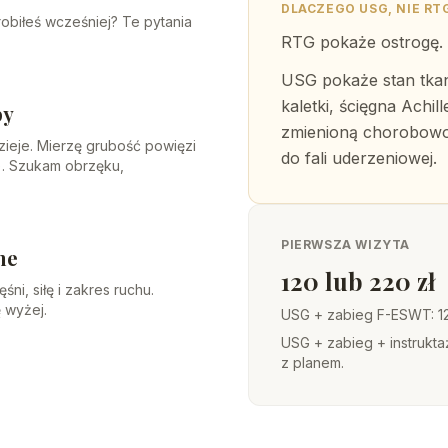
DLACZEGO USG, NIE RT
obiłeś wcześniej? Te pytania
RTG pokaże ostrogę. 
USG pokaże stan tkan
kaletki, ścięgna Achil
py
zmienioną chorobowo
dzieje. Mierzę grubość powięzi
do fali uderzeniowej.
). Szukam obrzęku,
PIERWSZA WIZYTA
ne
120 lub 220 zł
i, siłę i zakres ruchu.
 wyżej.
USG + zabieg F-ESWT: 12
USG + zabieg + instrukta
z planem.