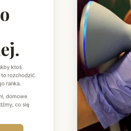
no
ej.
akby ktoś
 to rozchodzić.
go ranka.
odni, domowe
dźmy, co się