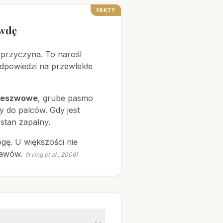
FAKTY
awdę
e przyczyna. To narośl
dpowiedzi na przewlekłe
deszwowe
, grube pasmo
ty do palców. Gdy jest
stan zapalny.
gę. U większości nie
jawów.
(Irving et al., 2006)