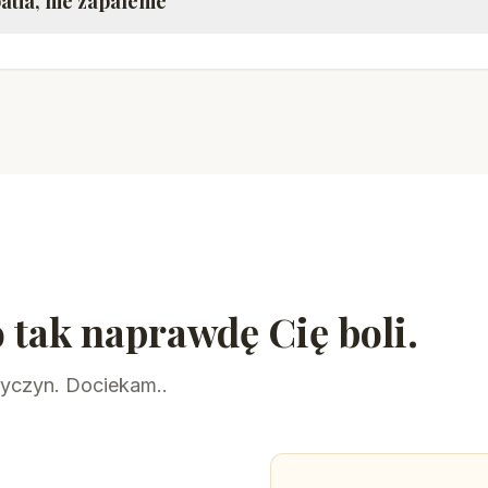
atia, nie zapalenie
 tak naprawdę Cię boli.
zyczyn. Dociekam..