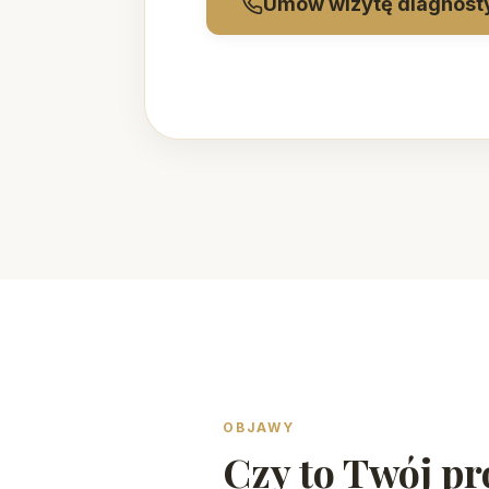
Umów wizytę diagnost
OBJAWY
Czy to Twój p