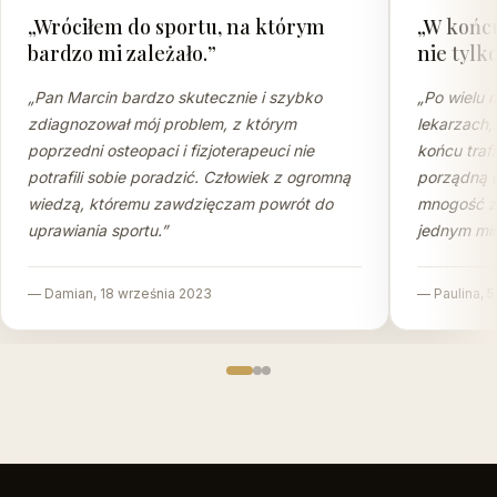
„
Wróciłem do sportu, na którym
„
W końcu
bardzo mi zależało.
”
nie tylko
„
Pan Marcin bardzo skutecznie i szybko
„
Po wielu 
zdiagnozował mój problem, z którym
lekarzach,
poprzedni osteopaci i fizjoterapeuci nie
końcu traf
potrafili sobie poradzić. Człowiek z ogromną
porządną d
wiedzą, któremu zawdzięczam powrót do
mnogość z
uprawiania sportu.
”
jednym mie
—
Damian
,
18 września 2023
—
Paulina
,
5