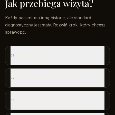
Jak przebiega wizyta?
Każdy pacjent ma inną historię, ale standard
diagnostyczny jest stały. Rozwiń krok, który chcesz
sprawdzić.
Wywiad medyczny
01
Badanie funkcjonalne i USG
02
Test prowokacyjny F-ESWT
03