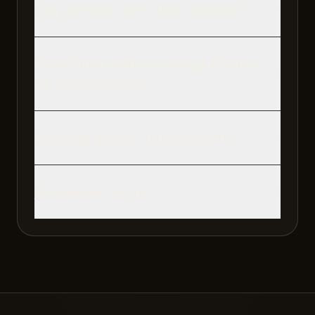
Czy pierwsza wizyta to już leczenie?
Co jeśli mój problem wymaga lekarza,
nie fizjoterapeuty?
Czy mogę przyjść „tylko po opinię”?
Jak odwołać wizytę?