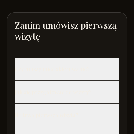
Zanim umówisz pierwszą
wizytę
Czy muszę mieć skierowanie?
Jak się przygotować do wizyty?
Ile trwa pierwsza wizyta?