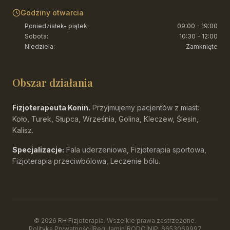
Godziny otwarcia
Poniedziałek- piątek
:
09:00 - 19:00
Sobota
:
10:30 - 12:00
Niedziela
:
Zamknięte
Obszar działania
Fizjoterapeuta Konin.
Przyjmujemy pacjentów z miast:
Koło, Turek, Słupca, Września, Golina, Kleczew, Ślesin,
Kalisz.
Specjalizacje:
Fala uderzeniowa, Fizjoterapia sportowa,
Fizjoterapia przeciwbólowa, Leczenie bólu.
©
2026
RH Fizjoterapia. Wszelkie prawa zastrzeżone.
Polityka Prywatności
|
Regulamin
|
RODO
|
NIP: 6653069997