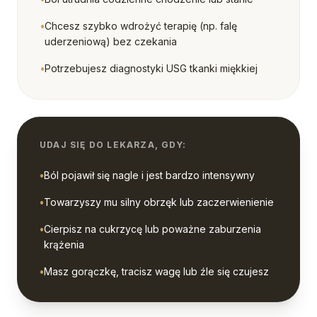
•
Chcesz szybko wdrożyć terapię (np. falę
uderzeniową) bez czekania
•
Potrzebujesz diagnostyki USG tkanki miękkiej
UDAJ SIĘ DO LEKARZA, GDY:
•
Ból pojawił się nagle i jest bardzo intensywny
•
Towarzyszy mu silny obrzęk lub zaczerwienienie
•
Cierpisz na cukrzycę lub poważne zaburzenia
krążenia
•
Masz gorączkę, tracisz wagę lub źle się czujesz